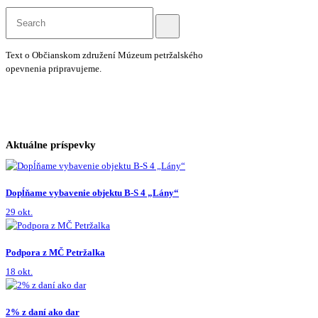
Text o Občianskom združení Múzeum petržalského
opevnenia pripravujeme.
Aktuálne príspevky
Dopĺňame vybavenie objektu B-S 4 „Lány“
29 okt.
Podpora z MČ Petržalka
18 okt.
2% z daní ako dar