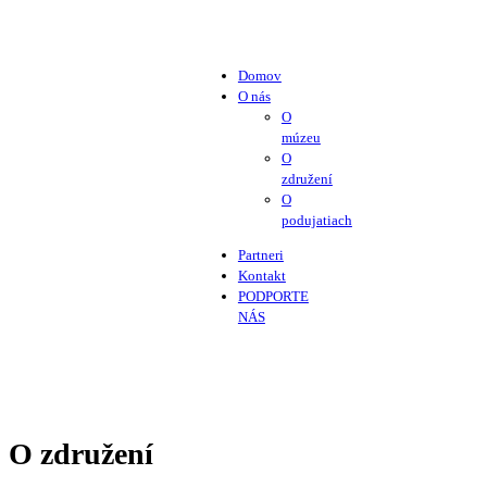
Domov
O nás
O
múzeu
O
združení
O
podujatiach
Partneri
Kontakt
PODPORTE
NÁS
O združení