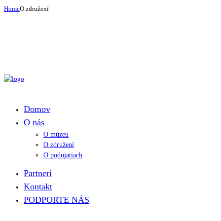
Home
O združení
Domov
O nás
O múzeu
O združení
O podujatiach
Partneri
Kontakt
PODPORTE NÁS