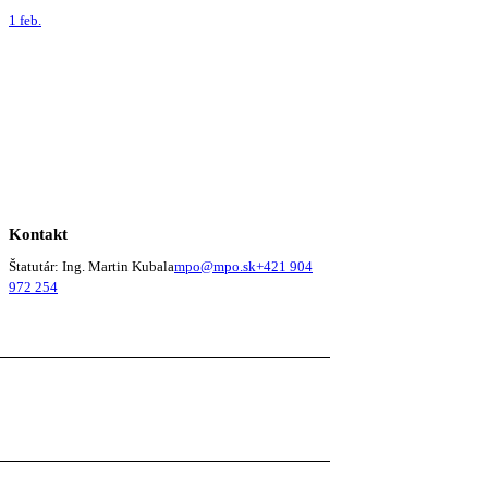
1 feb.
Kontakt
Štatutár: Ing. Martin Kubala
mpo@mpo.sk
+421 904
972 254