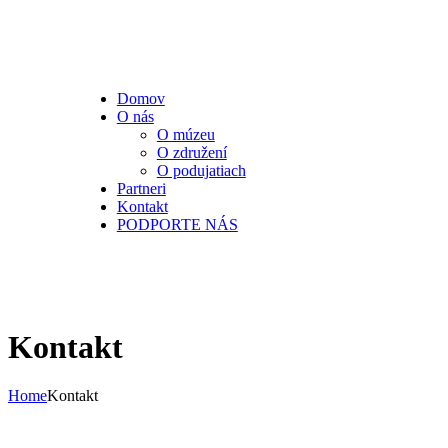
Domov
O nás
O múzeu
O združení
O podujatiach
Partneri
Kontakt
PODPORTE NÁS
Kontakt
Home
Kontakt