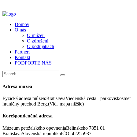
Domov
O nás
O múzeu
O združení
O podujatiach
Partneri
Kontakt
PODPORTE NÁS
Adresa múzea
Fyzická adresa múzea:
Bratislava
Viedenská cesta - parkovisko
smer
hraničný prechod Berg.
(Viď. mapa nižšie)
Korešpondenčná adresa
Múzeum petržalského opevnenia
Belinského 7
851 01
Bratislava
Slovenská republika
IČO: 42255937