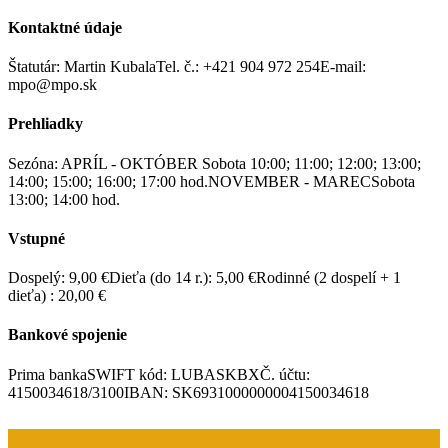
Kontaktné údaje
Štatutár: Martin Kubala
Tel. č.: +421 904 972 254
E-mail:
mpo@mpo.sk
Prehliadky
Sezóna: APRÍL - OKTÓBER
Sobota 10:00; 11:00; 12:00; 13:00;
14:00; 15:00; 16:00; 17:00 hod.
NOVEMBER - MAREC
Sobota
13:00; 14:00 hod.
Vstupné
Dospelý: 9,00 €
Dieťa (do 14 r.): 5,00 €
Rodinné (2 dospelí + 1
dieťa) : 20,00 €
Bankové spojenie
Prima banka
SWIFT kód: LUBASKBX
Č. účtu:
4150034618/3100
IBAN: SK6931000000004150034618