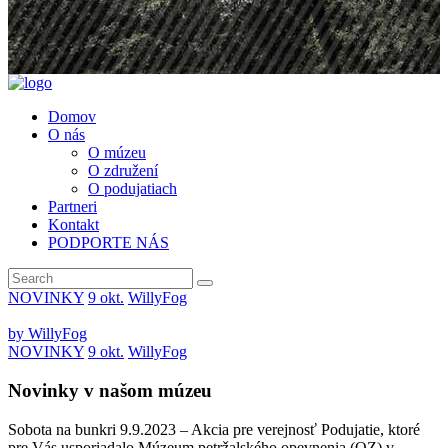
Domov
O nás
O múzeu
O združení
O podujatiach
Partneri
Kontakt
PODPORTE NÁS
NOVINKY
9 okt.
WillyFog
by
WillyFog
NOVINKY
9 okt.
WillyFog
Novinky v našom múzeu
Sobota na bunkri 9.9.2023 – Akcia pre verejnosť Podujatie, ktoré
pre Vás usporiadalo Múzeum petržalského opevnenia (OZ) v