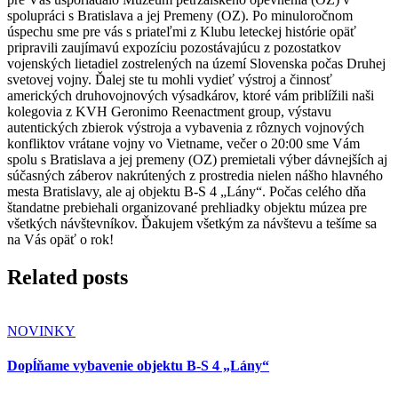
spolupráci s Bratislava a jej Premeny (OZ). Po minuloročnom
úspechu sme pre vás s priateľmi z Klubu leteckej histórie opäť
pripravili zaujímavú expozíciu pozostávajúcu z pozostatkov
vojenských lietadiel zostrelených na území Slovenska počas Druhej
svetovej vojny. Ďalej ste tu mohli vydieť výstroj a činnosť
amerických druhovojnových výsadkárov, ktoré vám priblížili naši
kolegovia z KVH Geronimo Reenactment group, výstavu
autentických zbierok výstroja a vybavenia z rôznych vojnových
konfliktov vrátane vojny vo Vietname, večer o 20:00 sme Vám
spolu s Bratislava a jej premeny (OZ) premietali výber dávnejších aj
súčasných záberov nakrútených z prostredia nielen nášho hlavného
mesta Bratislavy, ale aj objektu B-S 4 „Lány“. Počas celého dňa
štandatne prebiehali organizované prehliadky objektu múzea pre
všetkých návštevníkov. Ďakujem všetkým za návštevu a tešíme sa
na Vás opäť o rok!
Related posts
NOVINKY
Dopĺňame vybavenie objektu B-S 4 „Lány“