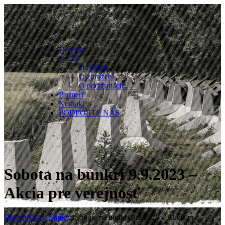
Domov
O nás
O múzeu
O združení
O podujatiach
Partneri
Kontakt
PODPORTE NÁS
Sobota na bunkri 9.9.2023 –
Akcia pre verejnosť
Home
Všetky články
...
Sobota na bunkri 9.9.2023 – Akcia pre...