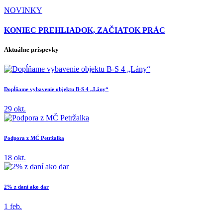
NOVINKY
KONIEC PREHLIADOK, ZAČIATOK PRÁC
Aktuálne príspevky
Dopĺňame vybavenie objektu B-S 4 „Lány“
29 okt.
Podpora z MČ Petržalka
18 okt.
2% z daní ako dar
1 feb.