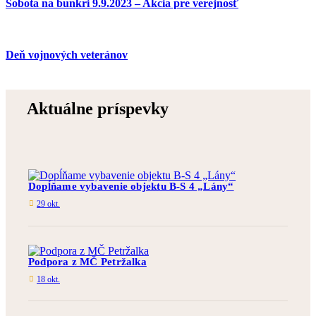
Sobota na bunkri 9.9.2023 – Akcia pre verejnosť
Deň vojnových veteránov
Aktuálne príspevky
Dopĺňame vybavenie objektu B-S 4 „Lány“
29 okt.
Podpora z MČ Petržalka
18 okt.