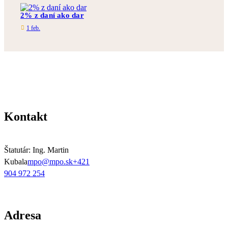
2% z daní ako dar
1 feb.
Kontakt
Štatutár: Ing. Martin
Kubala
mpo@mpo.sk
+421
904 972 254
Adresa