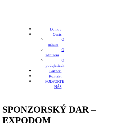
Domov
O nás
O
múzeu
O
združení
O
podujatiach
Partneri
Kontakt
PODPORTE
NÁS
SPONZORSKÝ DAR –
EXPODOM