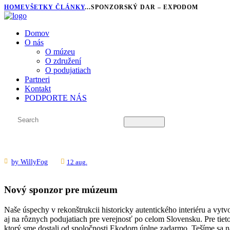
HOME
VŠETKY ČLÁNKY
...
SPONZORSKÝ DAR – EXPODOM
Domov
O nás
O múzeu
O združení
O podujatiach
Partneri
Kontakt
PODPORTE NÁS
by
WillyFog
12 aug.
Nový sponzor pre múzeum
Naše úspechy v rekonštrukcii historicky autentického interiéru a vytv
aj na rôznych podujatiach pre verejnosť po celom Slovensku. Pre tie
ktorý sme dostali od spoločnosti Ekodom úplne zadarmo. Tešíme sa na 